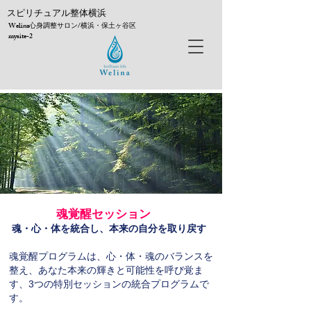
​スピリチュアル整体横浜
Welina心身調整サロン/横浜・保土ヶ谷区
mysite-2
魂覚醒セッション
魂・心・体を統合し、本来の自分を取り戻す
魂覚醒プログラムは、心・体・魂のバランスを
整え、
あなた本来の輝きと可能性を呼び覚ま
す、3つの特別セッションの統合プログラムで
す。