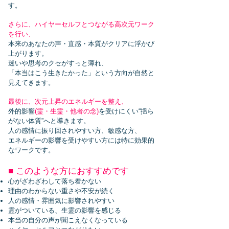
す。
さらに、ハイヤーセルフとつながる高次元ワーク
を行い、
本来のあなたの声・直感・本質がクリアに浮かび
上がります。
迷いや思考のクセがすっと薄れ、
「本当はこう生きたかった」という方向が自然と
見えてきます。
最後に、次元上昇のエネルギーを整え、
外的影響
(霊・生霊・他者の念)
を受けにくい“揺ら
がない体質”へと導きます。
人の感情に振り回されやすい方、敏感な方、
エネルギーの影響を受けやすい方には特に効果的
なワークです。
■ このような方におすすめです
心がざわざわして落ち着かない
理由のわからない重さや不安が続く
人の感情・雰囲気に影響されやすい
霊がついている、生霊の影響を感じる
本当の自分の声が聞こえなくなっている