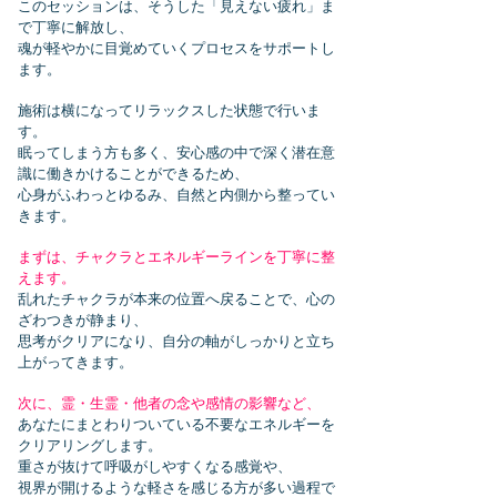
このセッションは、そうした「見えない疲れ」ま
で丁寧に解放し、
魂が軽やかに目覚めていくプロセスをサポートし
ます。
施術は横になってリラックスした状態で行いま
す。
眠ってしまう方も多く、安心感の中で深く潜在意
識に働きかけることができるため、
心身がふわっとゆるみ、自然と内側から整ってい
きます。
まずは、チャクラとエネルギーラインを丁寧に整
えます。
乱れたチャクラが本来の位置へ戻ることで、心の
ざわつきが静まり、
思考がクリアになり、自分の軸がしっかりと立ち
上がってきます。
次に、霊・生霊・他者の念や感情の影響など、
あなたにまとわりついている不要なエネルギーを
クリアリングします。
重さが抜けて呼吸がしやすくなる感覚や、
視界が開けるような軽さを感じる方が多い過程で