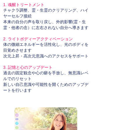
1. 魂醒トリートメント
チャクラ調整、霊・生霊のクリアリング、ハイ
ヤーセルフ接続
本来の自分の声を取り戻し、外的影響(霊・生
霊・他者の念）に左右されない自分へ導きます
2. ライトボディーアクティベーション
体の微細エネルギーを活性化し、光のボディを
目覚めさせます
次元上昇・高次元意識へのアクセスをサポート
3. 記憶と心のアップデート
過去の固定観念や心の癖を手放し、無意識レベ
ルでのリセット
新しい自己意識や可能性を開くためのアップデ
ートを行います